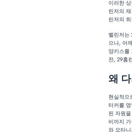
이러한 상
린저의 재
린저의 최
벨린저는 
으나, 어
양키스를 
전, 29홈
왜 
현실적으로
터커를 영
된 자원을
비까지 가
와 오타니