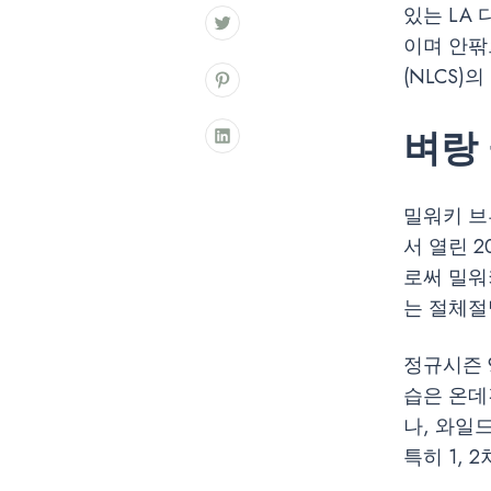
있는 LA
이며 안팎
(NLCS
벼랑
밀워키 브
서 열린 2
로써 밀워
는 절체절
정규시즌 9
습은 온데
나, 와일
특히 1,