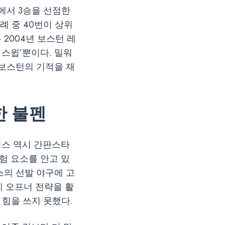
즈에서 3승을 선점한
례 중 40번이 상위
2004년 보스턴 레
 스윕’뿐이다. 밀워
 보스턴의 기적을 재
한 불펜
저스 역시 간판스타
험 요소를 안고 있
스의 선발 야구에 고
에 오프너 전략을 활
힘을 쓰지 못했다.