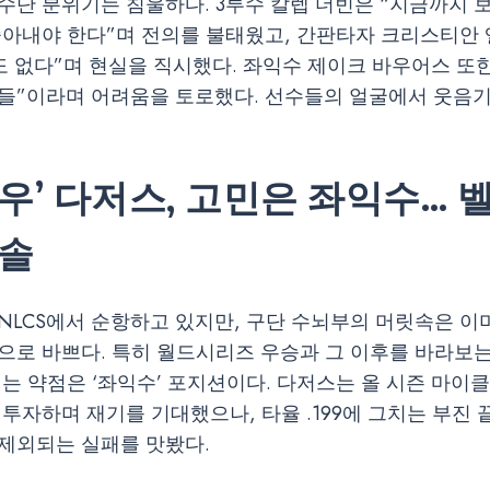
수단 분위기는 침울하다. 3루수 칼렙 더빈은 “지금까지 
쏟아내야 한다”며 전의를 불태웠고, 간판타자 크리스티안 
도 없다”며 현실을 직시했다. 좌익수 제이크 바우어스 또한
들”이라며 어려움을 토로했다. 선수들의 얼굴에서 웃음
우’ 다저스, 고민은 좌익수… 
솔솔
NLCS에서 순항하고 있지만, 구단 수뇌부의 머릿속은 이
으로 바쁘다. 특히 월드시리즈 우승과 그 이후를 바라보는
띄는 약점은 ‘좌익수’ 포지션이다. 다저스는 올 시즌 마이클 
 투자하며 재기를 기대했으나, 타율 .199에 그치는 부진
제외되는 실패를 맛봤다.