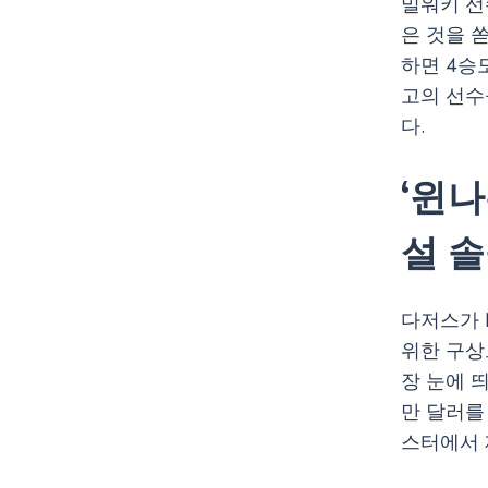
밀워키 선
은 것을 
하면 4승
고의 선수
다.
‘윈나
설 
다저스가 
위한 구상
장 눈에 
만 달러를
스터에서 