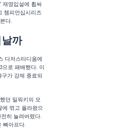
A’ 재영입설에 휩싸
리그 챔피언십시리즈
본다.
어날까
레스 다저스타디움에
-3으로 패배했다. 이
을야구가 강제 종료되
자랑했던 밀워키의 모
끝에 꺾고 올라왔으
완전히 눌려버렸다.
은 뼈아프다.