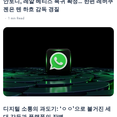
안토니, 레알 베티스 복귀 확정… 한편 레버쿠
젠은 텐 하흐 감독 경질
1 min
Read
디지털 소통의 과도기: ‘ㅇㅇ’으로 불거진 세
대 갈등과 플랫폼의 장벽