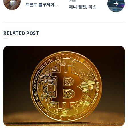
Next:
토론토 블루제이
데니 햄린, 라스베
탐
스, ‘숙적’ 양키스
이거스에서 극적인
꺾고 9년 만에
60번째 우승… 챔
ALCS 진출
피언십 4 첫 진출
색
확정
RELATED POST