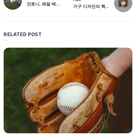
안토니, 레알 베티
가구 디자인의 혁
탐
스 복귀 확정… 한
신: 젊은 디자이너
편 레버쿠젠은 텐
들이 제시하는 목
하흐 감독 경질
재의 새로운 미래
색
RELATED POST